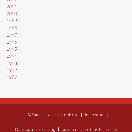
2001
2000
1999
1998
1997
1996
1995
1994
1993
1992
1987
© Sauensieker Sportclub e.V.
Impressum
Datenschutzerklärung
powered by
contao-themes.net