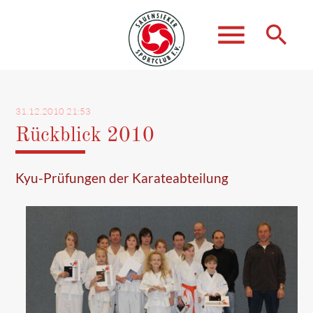
menu
search
Suchbegriffe
SUCHEN
31.12.2010 21:53
Rückblick 2010
Kyu-Prüfungen der Karateabteilung