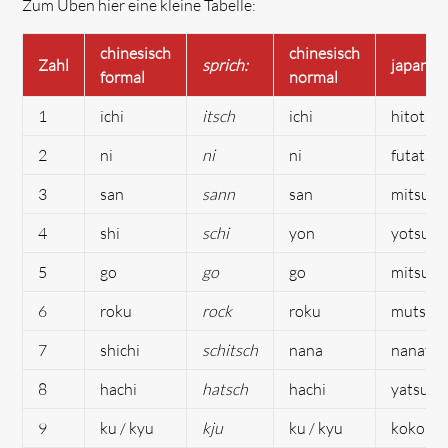
Zum Üben hier eine kleine Tabelle:
chinesisch
chinesisch
Zahl
sprich:
japanis
formal
normal
1
ichi
itsch
ichi
hitotsu
2
ni
ni
ni
futatsu
3
san
sann
san
mitsu
4
shi
schi
yon
yotsu
5
go
go
go
mitsu
6
roku
rock
roku
mutsu
7
shichi
schitsch
nana
nanatsu
8
hachi
hatsch
hachi
yatsu
9
ku / kyu
kju
ku / kyu
kokono