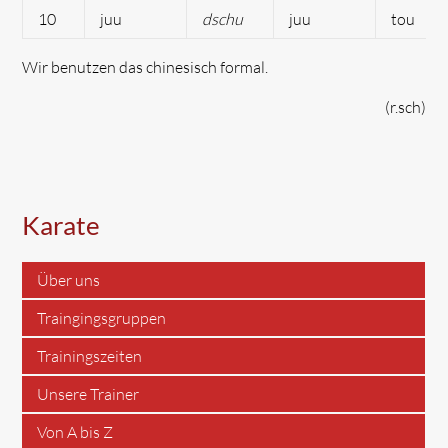
10
juu
dschu
juu
tou
Wir benutzen das chinesisch formal.
(r.sch)
Karate
Über uns
Traingingsgruppen
Trainingszeiten
Unsere Trainer
Von A bis Z