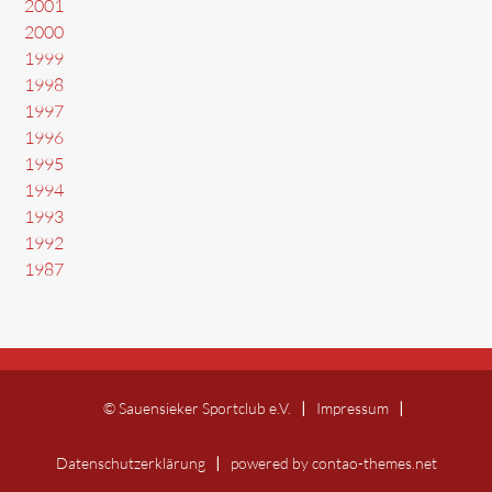
2001
2000
1999
1998
1997
1996
1995
1994
1993
1992
1987
© Sauensieker Sportclub e.V.
Impressum
Datenschutzerklärung
powered by
contao-themes.net