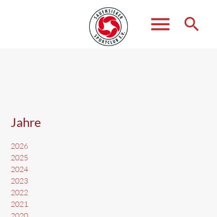
menu
search
Suchbegriffe
SUCHEN
Jahre
2026
2025
2024
2023
2022
2021
2020